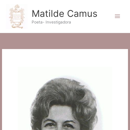
Ir
al
Matilde Camus
Men
contenido
Poeta- Investigadora
princ