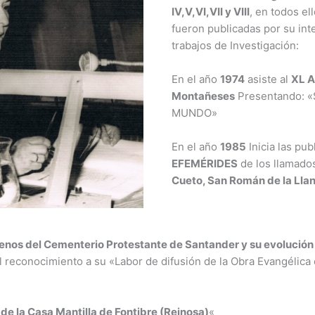
IV,V,VI,VII y VIII
, en todos e
fueron publicadas por su int
trabajos de Investigación:
En el año
1974
asiste al
XL A
Montañeses
Presentando: 
MUNDO»
En el año
1985
Inicia las pub
EFEMÉRIDES
de los llamado
Cueto, San Román de la Llani
nos del Cementerio Protestante de Santander y su evolución 
l reconocimiento a su «Labor de difusión de la Obra Evangélica
de la Casa Mantilla de Fontibre (Reinosa)
«