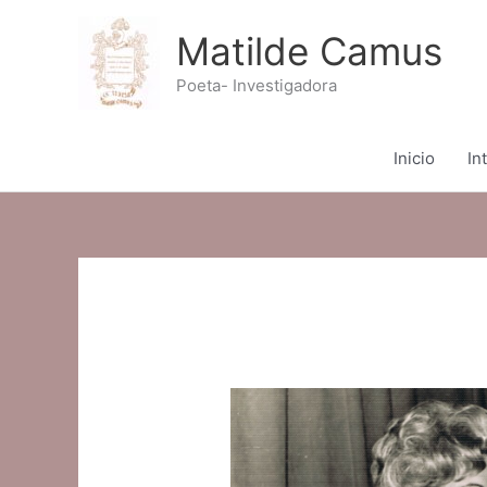
Ir
al
Matilde Camus
contenido
Poeta- Investigadora
Inicio
In