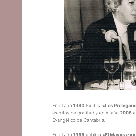
En el año
1993
Publica
«Los Prolegóme
escritos de gratitud y en el año
2006
e
Evangélico de Cantabria.
En el año
1999
publica
«El Mayorazgo 